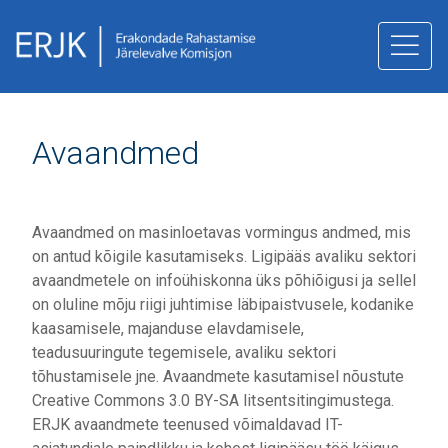
juurde
Avaandmed
Avaandmed on masinloetavas vormingus andmed, mis
on antud kõigile kasutamiseks. Ligipääs avaliku sektori
avaandmetele on infoühiskonna üks põhiõigusi ja sellel
on oluline mõju riigi juhtimise läbipaistvusele, kodanike
kaasamisele, majanduse elavdamisele,
teadusuuringute tegemisele, avaliku sektori
tõhustamisele jne. Avaandmete kasutamisel nõustute
Creative Commons 3.0 BY-SA litsentsitingimustega.
ERJK avaandmete teenused võimaldavad IT-