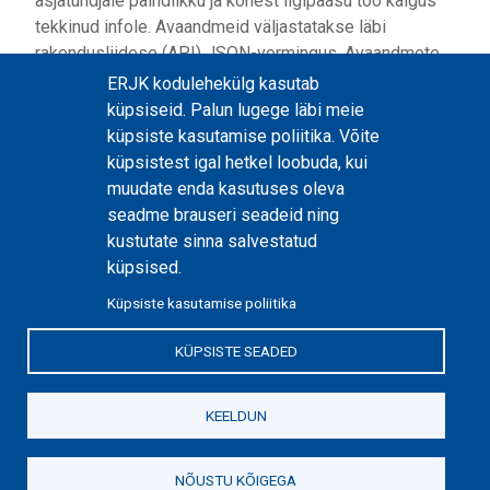
asjatundjale paindlikku ja kohest ligipääsu töö käigus
tekkinud infole. Avaandmeid väljastatakse läbi
rakendusliidese (API) JSON-vormingus. Avaandmete
API dokumentatsiooni leiate lehelt:
ERJK kodulehekülg kasutab
https://erjk.ee/avaandmed
.
küpsiseid. Palun lugege läbi meie
Küsimuste korral kirjutage
erjk@riigikogu.ee
.
küpsiste kasutamise poliitika. Võite
küpsistest igal hetkel loobuda, kui
muudate enda kasutuses oleva
seadme brauseri seadeid ning
kustutate sinna salvestatud
küpsised.
Küpsiste kasutamise poliitika
KÜPSISTE SEADED
location_on
Lossi plats 1a, 15165 Tallinn
asukoht
call
+372 631 6671
telefoni number
mail_outline
KEELDUN
erjk@riigikogu.ee
e-posti aadress
Küpsiste kasutamise poliitika
Sisukaart
NÕUSTU KÕIGEGA